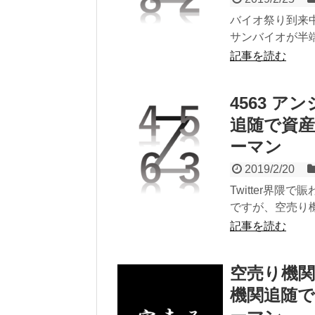
バイオ祭り到来
サンバイオが半端
記事を読む
4563 
追随で資産
ーマン
2019/2/20
Twitter界
ですが、空売り機
記事を読む
空売り機
機関追随で