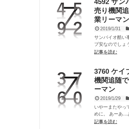
4592 
売り機関追
業リーマ
2019/1/31
サンバイオ酷い
プ安なのでしょうか あ
記事を読む
3760 
機関追随で
ーマン
2019/1/29
いやーまたやっ
めに。 あーあ…
記事を読む