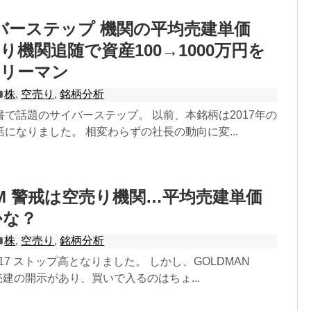
サイバーステップ 機関の平均売建単価
り機関追随で資産100→1000万円を
業リーマン
株
,
空売り
,
銘柄分析
で話題のサイバーステップ。 以前、本銘柄は2017年の
になりました。 相変わらずの社長の動向に変...
UUM 警戒は空売り機関…平均売建単価
かな？
株
,
空売り
,
銘柄分析
 1/17 ストップ高となりました。 しかし、GOLDMAN
規売建の開示があり、買いで入るのはちょ...