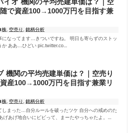
サンバイオ 機関の平均売建単価は？｜空
随で資産100→1000万円を目指す兼
ン
株
,
空売り
,
銘柄分析
事になってます…きついですね。 明日も寄らずのストッ
あ…ひどい pic.twitter.co...
ケイブ 機関の平均売建単価は？｜空売り
資産100→1000万円を目指す兼業リ
株
,
空売り
,
銘柄分析
てしまった…自分ルールを破ったツケ 自分への戒めのた
あげあげ地合いにビビって、まーたやっちゃたよ。...