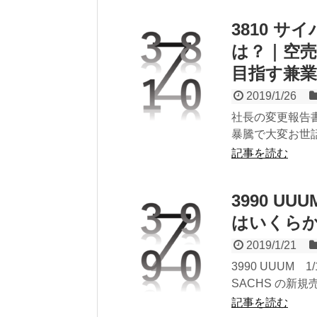
3810 
は？｜空売
目指す兼
2019/1/26
社長の変更報告書
暴騰で大変お世話
記事を読む
3990 U
はいくら
2019/1/21
3990 UUUM
SACHS の新
記事を読む