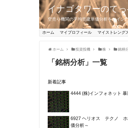
イナゴタワーのてっ
空売り機関の平均売建単価分析をメインに、
ホーム
マイプロフィール
マイストレング
ホーム
投資投機
株
銘柄
「
銘柄分析
」
一覧
新着記事
4444 (株)インフォネッ
6927 ヘリオス テクノ 
価分析～