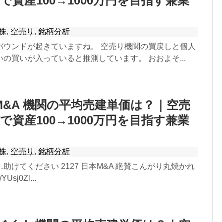
で資産100→1000万円を目指す兼業
株
,
空売り
,
銘柄分析
バウンドが起きていますね。 空売り機関の買戻しと個人
の買いが入っていると推測しています。 おおよそ...
日本M&A 機関の平均売建単価は？｜空売
で資産100→1000万円を目指す兼業
株
,
空売り
,
銘柄分析
助けてください 2127 日本M&A 絶賛こんがり丸焼かれ
/YUsj0Zl...