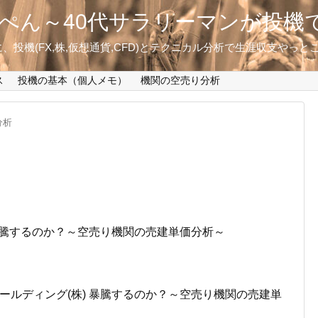
ぺん～40代サラリーマンが投機
投機(FX,株,仮想通貨,CFD)とテクニカル分析で生涯収支やっ
ス
投機の基本（個人メモ）
機関の空売り分析
分析
ト 暴騰するのか？～空売り機関の売建単価分析～
ホールディング(株) 暴騰するのか？～空売り機関の売建単