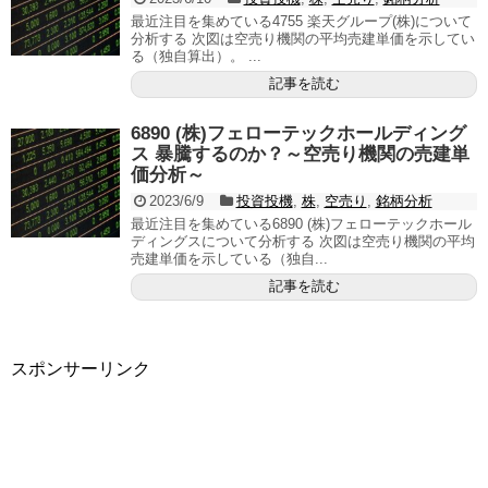
最近注目を集めている4755 楽天グループ(株)について
分析する 次図は空売り機関の平均売建単価を示してい
る（独自算出）。 ...
記事を読む
6890 (株)フェローテックホールディング
ス 暴騰するのか？～空売り機関の売建単
価分析～
2023/6/9
投資投機
,
株
,
空売り
,
銘柄分析
最近注目を集めている6890 (株)フェローテックホール
ディングスについて分析する 次図は空売り機関の平均
売建単価を示している（独自...
記事を読む
スポンサーリンク