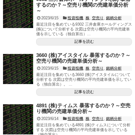
するのか？～空売り機関の売建単価分析
～
2023/6/15
投資投機
,
株
,
空売り
,
銘柄分析
最近注目を集めている9302 三井倉庫ホールディングス
(株)について分析する 次図は空売り機関の平均売建単
価を示している（独自算出）...
記事を読む
3660 (株)アイスタイル 暴落するのか？～
空売り機関の売建単価分析～
2023/6/15
投資投機
,
株
,
空売り
,
銘柄分析
最近注目を集めている3660 (株)アイスタイルについて
分析する 次図は空売り機関の平均売建単価を示してい
る（独自算出）。 ...
記事を読む
4891 (株)ティムス 暴落するのか？～空売
り機関の売建単価分析～
2023/6/14
投資投機
,
株
,
空売り
,
銘柄分析
最近注目を集めている4891 (株)ティムスについて分析
する 次図は空売り機関の平均売建単価を示している
（独自算出）。 ...