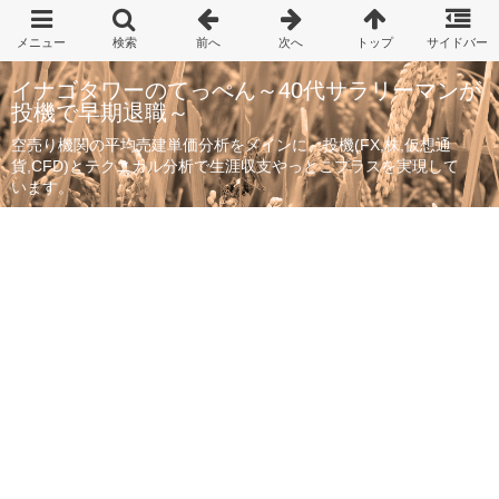
イナゴタワーのてっぺん～40代サラリーマンが
投機で早期退職～
空売り機関の平均売建単価分析をメインに、投機(FX,株,仮想通
貨,CFD)とテクニカル分析で生涯収支やっとこプラスを実現して
います。