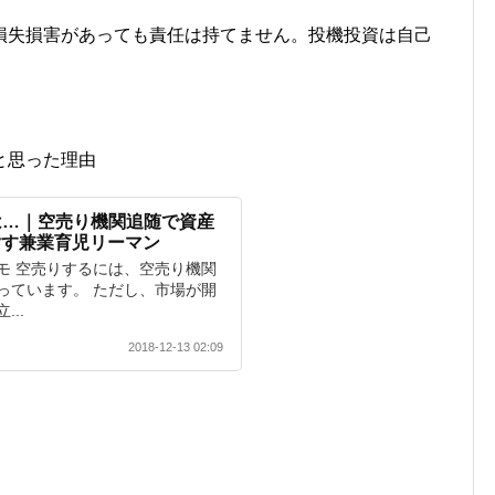
損失損害があっても責任は持てません。投機投資は自己
と思った理由
は…｜空売り機関追随で資産
目指す兼業育児リーマン
モ 空売りするには、空売り機関
っています。 ただし、市場が開
..
2018-12-13 02:09