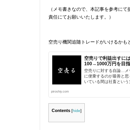
（メモ書きなので、本記事を参考にて
責任にてお願いいたします。）
空売り機関追随トレードがいけるかも
空売りで利益出すに
100→1000万円を
空売りに対する自論…メ
に便乗するのが最善と思
いている間は社畜という立.
piroshiy.com
Contents
[
hide
]