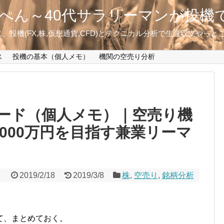
ぺん～40代サラリーマンが投機
投機(FX,株,仮想通貨,CFD)とテクニカル分析で生涯収支やっ
ス
投機の基本（個人メモ）
機関の空売り分析
ード（個人メモ）｜空売り機
1000万円を目指す兼業リーマ
2019/2/18
2019/3/8
株
,
空売り
,
銘柄分析
て、まとめておく。