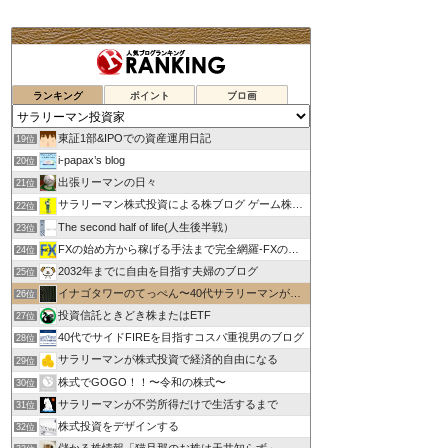
ランキング
ポイント
ブロ画
東証1部&IPOでの資産運用日記
19位
i-papax’s blog
20位
出張リーマンの日々
21位
サラリーマン株式投資による株ブログ ゲーム株で儲けたい！
22位
The second half of life(人生後半戦）
23位
FXの始め方から稼げる手法まで完全網羅-FXのススメ
24位
2032年までに自由を目指す夫婦のブログ
25位
イナゴタワーのてっぺん〜40代サラリーマンが投機で早期退職〜
26位
投資信託ときどき株またはETF
27位
40代でサイドFIREを目指すコスパ重視男のブログ
28位
サラリーマンが株式投資で経済的自由になる
29位
株式でGOGO！！〜令和の株式〜
30位
サラリーマンが不労所得だけで生活するまで
31位
株式投資をデザインする
32位
儲かる株情報「猫旦那のお株は天井知らず」