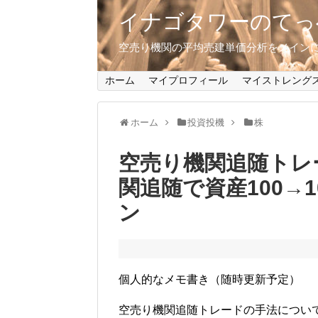
イナゴタワーのてっ
空売り機関の平均売建単価分析をメインに、
ホーム
マイプロフィール
マイストレング
ホーム
投資投機
株
空売り機関追随トレ
関追随で資産100→
ン
個人的なメモ書き（随時更新予定）
空売り機関追随トレードの手法につい