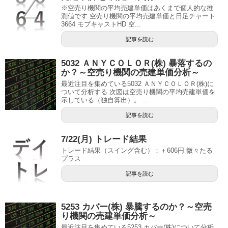
※空売り機関の平均売建単価はあくまで個人的な推
測値です 空売り機関の平均売建単価と日足チャート
3664 モブキャストHD 空...
記事を読む
5032 ＡＮＹＣＯＬＯＲ(株) 暴落するの
か？～空売り機関の売建単価分析～
最近注目を集めている5032 ＡＮＹＣＯＬＯＲ(株)に
ついて分析する 次図は空売り機関の平均売建単価を
示している（独自算出）。 ...
記事を読む
7/22(月) トレード結果
トレード結果（スイング含む）：＋606円 微々たる
プラス
記事を読む
5253 カバー(株) 暴騰するのか？～空売
り機関の売建単価分析～
最近注目を集めている5253 カバー(株)について分析