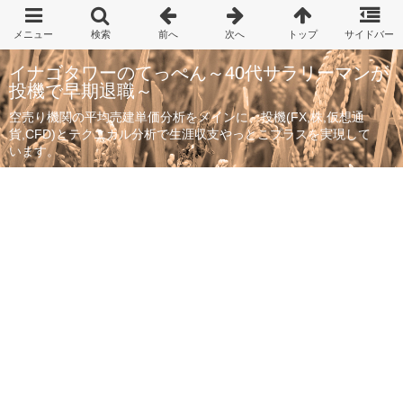
イナゴタワーのてっぺん～40代サラリーマンが
投機で早期退職～
空売り機関の平均売建単価分析をメインに、投機(FX,株,仮想通
貨,CFD)とテクニカル分析で生涯収支やっとこプラスを実現して
います。