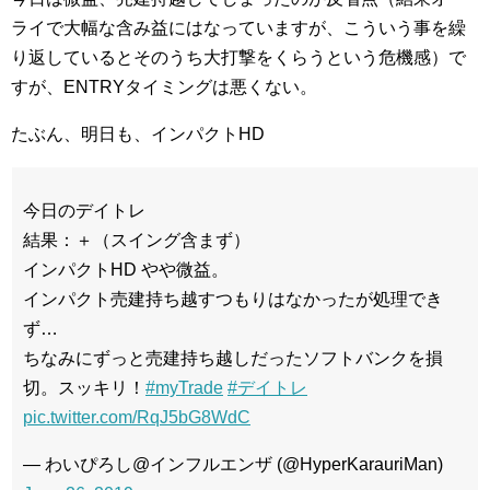
ライで大幅な含み益にはなっていますが、こういう事を繰
り返しているとそのうち大打撃をくらうという危機感）で
すが、ENTRYタイミングは悪くない。
たぶん、明日も、インパクトHD
今日のデイトレ
結果：＋（スイング含まず）
インパクトHD やや微益。
インパクト売建持ち越すつもりはなかったが処理でき
ず…
ちなみにずっと売建持ち越しだったソフトバンクを損
切。スッキリ！
#myTrade
#デイトレ
pic.twitter.com/RqJ5bG8WdC
— わいぴろし@インフルエンザ (@HyperKarauriMan)