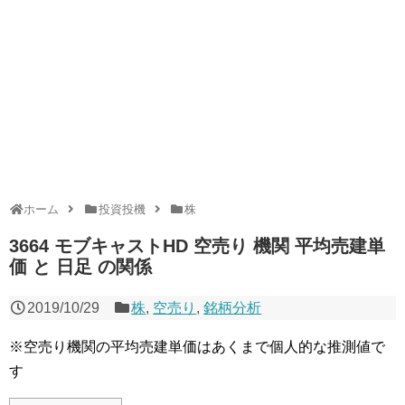
ホーム
投資投機
株
3664 モブキャストHD 空売り 機関 平均売建単
価 と 日足 の関係
2019/10/29
株
,
空売り
,
銘柄分析
※空売り機関の平均売建単価はあくまで個人的な推測値で
す