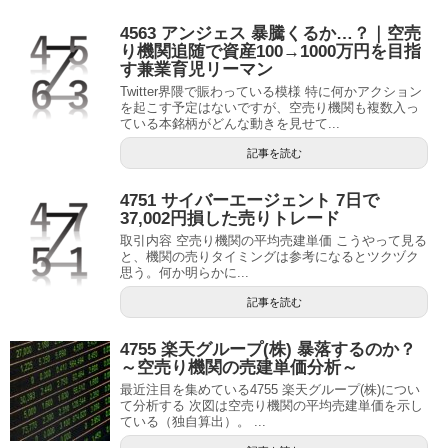
4563 アンジェス 暴騰くるか…？｜空売
り機関追随で資産100→1000万円を目指
す兼業育児リーマン
Twitter界隈で賑わっている模様 特に何かアクション
を起こす予定はないですが、空売り機関も複数入っ
ている本銘柄がどんな動きを見せて...
記事を読む
4751 サイバーエージェント 7日で
37,002円損した売りトレード
取引内容 空売り機関の平均売建単価 こうやって見る
と、機関の売りタイミングは参考になるとツクヅク
思う。何か明らかに...
記事を読む
4755 楽天グループ(株) 暴落するのか？
～空売り機関の売建単価分析～
最近注目を集めている4755 楽天グループ(株)につい
て分析する 次図は空売り機関の平均売建単価を示し
ている（独自算出）。 ...