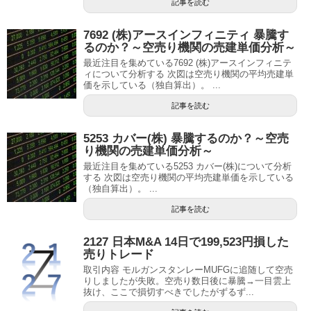
記事を読む
7692 (株)アースインフィニティ 暴騰す
るのか？～空売り機関の売建単価分析～
最近注目を集めている7692 (株)アースインフィニテ
ィについて分析する 次図は空売り機関の平均売建単
価を示している（独自算出）。 ...
記事を読む
5253 カバー(株) 暴騰するのか？～空売
り機関の売建単価分析～
最近注目を集めている5253 カバー(株)について分析
する 次図は空売り機関の平均売建単価を示している
（独自算出）。 ...
記事を読む
2127 日本M&A 14日で199,523円損した
売りトレード
取引内容 モルガンスタンレーMUFGに追随して空売
りしましたが失敗。空売り数日後に暴騰→一目雲上
抜け、ここで損切すべきでしたがずるず...