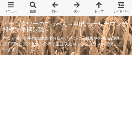
イナゴタワーのてっぺん～40代サラリーマンが
投機で早期退職～
空売り機関の平均売建単価分析をメインに、投機(FX,株,仮想通
貨,CFD)とテクニカル分析で生涯収支やっとこプラスを実現して
います。