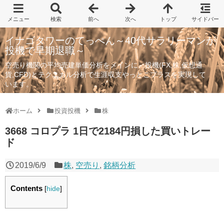
イナゴタワーのてっぺん～40代サラリーマンが
投機で早期退職～
空売り機関の平均売建単価分析をメインに、投機(FX,株,仮想通
貨,CFD)とテクニカル分析で生涯収支やっとこプラスを実現して
います。
ホーム
投資投機
株
3668 コロプラ 1日で2184円損した買いトレー
ド
2019/6/9
株
,
空売り
,
銘柄分析
Contents
[
hide
]