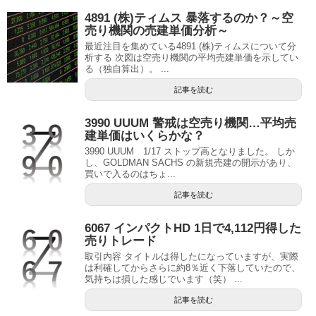
4891 (株)ティムス 暴落するのか？～空
売り機関の売建単価分析～
最近注目を集めている4891 (株)ティムスについて分
析する 次図は空売り機関の平均売建単価を示してい
る（独自算出）。 ...
記事を読む
3990 UUUM 警戒は空売り機関…平均売
建単価はいくらかな？
3990 UUUM 1/17 ストップ高となりました。 しか
し、GOLDMAN SACHS の新規売建の開示があり、
買いで入るのはちょ...
記事を読む
6067 インパクトHD 1日で4,112円得した
売りトレード
取引内容 タイトルは得したになっていますが、実際
は利確してからさらに約8％近く下落していたので、
気持ちは損した感じでいます（笑） ...
記事を読む