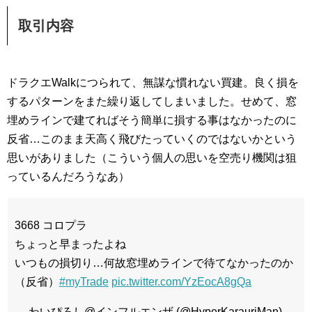
取引内容
ドラクエWalkにつられて、無謀な慣れない買建。良く損を
するパターンをまた繰り返してしまいました。せめて、窓
埋めラインで建てればそう簡単に損する事はなかったのに
反省…このまま天高く飛びたっていくのではないかという
思いがありました（こういう個人の思いを空売り機関は狙
っているんだろうなあ）
3668 コロプラ
ちょっと早まったよね
いつもの損切り…何故窓埋めラインで待てなかったのか
（反省）
#myTrade
pic.twitter.com/YzEocA8gQa
— わいぴろし@インフルエンザ (@HyperKarauriMan)