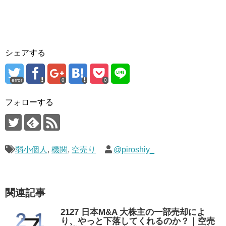
シェアする
error
0
0
フォローする
弱小個人
,
機関
,
空売り
@piroshiy_
関連記事
2127 日本M&A 大株主の一部売却によ
り、やっと下落してくれるのか？｜空売