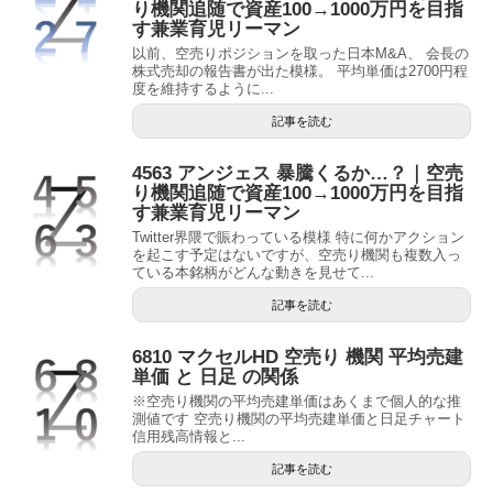
り機関追随で資産100→1000万円を目指
す兼業育児リーマン
以前、空売りポジションを取った日本M&A、 会長の
株式売却の報告書が出た模様。 平均単価は2700円程
度を維持するように...
記事を読む
4563 アンジェス 暴騰くるか…？｜空売
り機関追随で資産100→1000万円を目指
す兼業育児リーマン
Twitter界隈で賑わっている模様 特に何かアクション
を起こす予定はないですが、空売り機関も複数入っ
ている本銘柄がどんな動きを見せて...
記事を読む
6810 マクセルHD 空売り 機関 平均売建
単価 と 日足 の関係
※空売り機関の平均売建単価はあくまで個人的な推
測値です 空売り機関の平均売建単価と日足チャート
信用残高情報と...
記事を読む