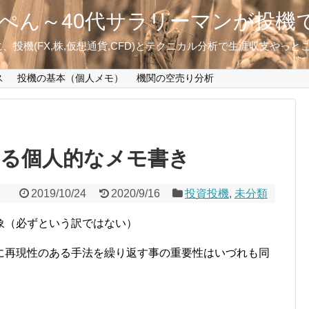
ぺん～40代サラリーマンが投機
投機(FX,株,仮想通貨,CFD)とテクニカル分析で生涯収支やっ
ス
投機の基本（個人メモ）
機関の空売り分析
する個人的なメモ書き
2019/10/24
2020/9/16
投資投機
,
未分類
象（必ずという訳ではない）
に再現性のある手法を繰り返す事の重要性はいづれも同