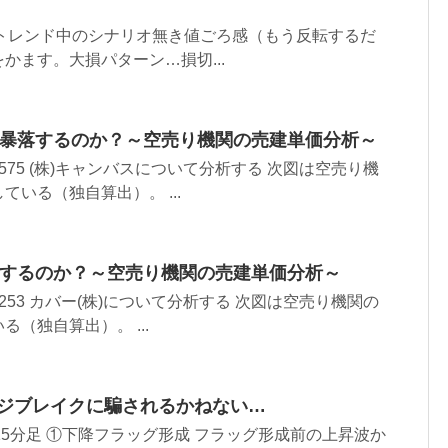
分足 トレンド中のシナリオ無き値ごろ感（もう反転するだ
かます。大損パターン…損切...
ンバス 暴落するのか？～空売り機関の売建単価分析～
75 (株)キャンバスについて分析する 次図は空売り機
いる（独自算出）。 ...
 暴騰するのか？～空売り機関の売建単価分析～
53 カバー(株)について分析する 次図は空売り機関の
（独自算出）。 ...
ンジブレイクに騙されるかねない…
SD 15分足 ①下降フラッグ形成 フラッグ形成前の上昇波か