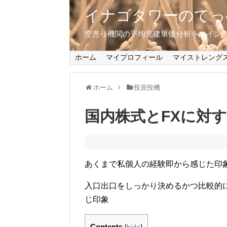
イナゴタワーのてっ
空売り機関の平均売建単価分析をメインに、
ホーム
マイプロフィール
マイストレング
ホーム
投資投機
国内株式とFXに対
あくまで私個人の経験即から感じた印
入口出口をしっかり決めるかつ比較的
じ印象
Contents