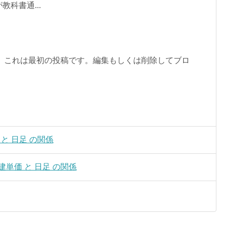
科書通...
うこそ。これは最初の投稿です。編集もしくは削除してブロ
 と 日足 の関係
売建単価 と 日足 の関係