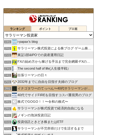
ランキング
ポイント
ブロ画
i-papax’s blog
19位
サラリーマン株式投資による株ブログ ゲーム株で儲けたい！
20位
東証1部&IPOでの資産運用日記
21位
FXの始め方から稼げる手法まで完全網羅-FXのススメ
22位
The second half of life(人生後半戦）
23位
出張リーマンの日々
24位
2032年までに自由を目指す夫婦のブログ
25位
イナゴタワーのてっぺん〜40代サラリーマンが投機で早期退職〜
26位
40代でサイドFIREを目指すコスパ重視男のブログ
27位
株式でGOGO！！〜令和の株式〜
28位
サラリーマンが株式投資で経済的自由になる
29位
ノギンの泡沫投資日記
30位
投資信託ときどき株またはETF
31位
サラリーマンが不労所得だけで生活するまで
32位
株式投資をデザインする