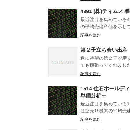
4891 (株)ティ
最近注目を集めている48
の平均売建単価を示してい
記事を読む
第２子立ち会い出産
遂に待望の第２子が産
ても頑張ってくれました
記事を読む
1514 住石ホール
単価分析～
最近注目を集めている15
は空売り機関の平均売建
記事を読む