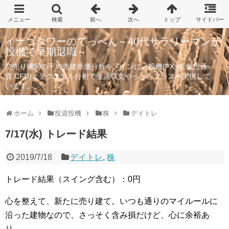
イナゴタワーのてっぺん～40代サラリーマンが
投機で早期退職～
空売り機関の平均売建単価分析をメインに、投機(FX,株,仮想通
貨,CFD)とテクニカル分析で生涯収支やっとこプラスを実現して
います。
ホーム
投資投機
株
デイトレ
7/17(水) トレード結果
2019/7/18
デイトレ
,
株
トレード結果（スイング含む）：0円
心を整えて、新たに売り建て。いつも通りのマイルールに
沿った建物なので、さっそく含み損だけど、心に余裕あ
り。