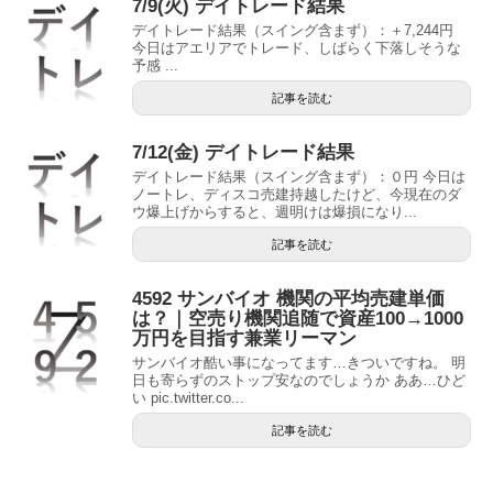
7/9(火) デイトレード結果
デイトレード結果（スイング含まず）：＋7,244円
今日はアエリアでトレード、しばらく下落しそうな
予感 ...
記事を読む
7/12(金) デイトレード結果
デイトレード結果（スイング含まず）：０円 今日は
ノートレ、ディスコ売建持越したけど、今現在のダ
ウ爆上げからすると、週明けは爆損になり...
記事を読む
4592 サンバイオ 機関の平均売建単価
は？｜空売り機関追随で資産100→1000
万円を目指す兼業リーマン
サンバイオ酷い事になってます…きついですね。 明
日も寄らずのストップ安なのでしょうか ああ…ひど
い pic.twitter.co...
記事を読む