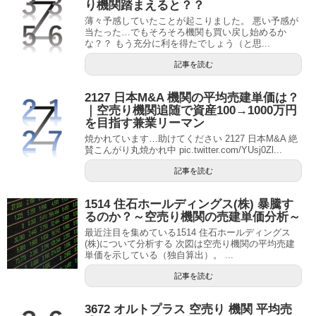
り機関踏まえると？？
薄々予感していたことが起こりました。 悪い予感が
当たった…でもそろそろ機関も買い戻し始めるか
な？？ もう充分に利を得たでしょう（と思...
記事を読む
2127 日本M&A 機関の平均売建単価は？
｜空売り機関追随で資産100→1000万円
を目指す兼業リーマン
焼かれています…助けてください 2127 日本M&A 絶
賛こんがり丸焼かれ中 pic.twitter.com/YUsj0Zl...
記事を読む
1514 住石ホールディングス(株) 暴騰す
るのか？～空売り機関の売建単価分析～
最近注目を集めている1514 住石ホールディングス
(株)について分析する 次図は空売り機関の平均売建
単価を示している（独自算出）。 ...
記事を読む
3672 オルトプラス 空売り 機関 平均売